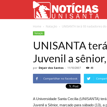
Not
Home
Natação
UNISANTA terá 93 nadadores do To
Uni
Natação
UNISANTA terá 
Juvenil a sênior
por
Dejair dos Santos
-
11/10/2007
48
Compartilhar no Facebook
Comparti
A Universidade Santa Cecília (UNISANTA) terá 
Juvenil a Sênior, marcado para sábado (13), a