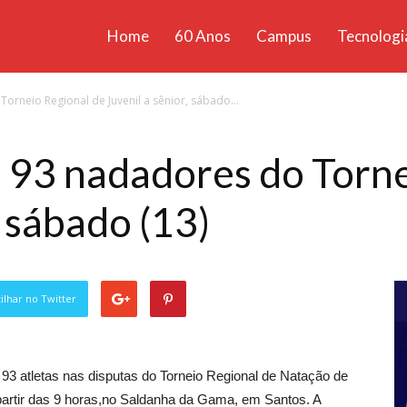
Home
60 Anos
Campus
Tecnologi
ícias
rneio Regional de Juvenil a sênior, sábado...
santa
93 nadadores do Torne
, sábado (13)
lhar no Twitter
93 atletas nas disputas do Torneio Regional de Natação de
 partir das 9 horas,no Saldanha da Gama,
em Santos. A