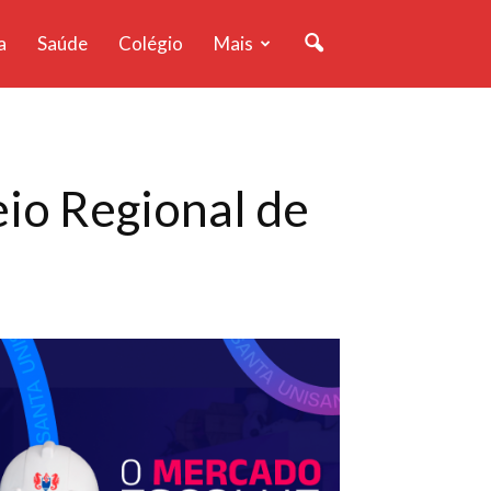
a
Saúde
Colégio
Mais
io Regional de