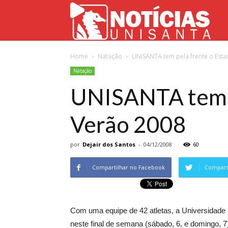
Not
Home
Natação
UNISANTA tem pela frente o Estad
Uni
Natação
UNISANTA tem pe
Verão 2008
por
Dejair dos Santos
-
04/12/2008
60
Compartilhar no Facebook
Comparti
Com uma equipe de 42 atletas, a Universidade 
neste final de semana (sábado, 6, e domingo, 7)