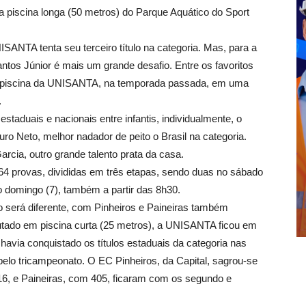
a piscina longa (50 metros) do Parque Aquático do Sport
NTA tenta seu terceiro título na categoria. Mas, para a
tos Júnior é mais um grande desafio. Entre os favoritos
 na piscina da UNISANTA, na temporada passada, em uma
.
taduais e nacionais entre infantis, individualmente, o
o Neto, melhor nadador de peito o Brasil na categoria.
cia, outro grande talento prata da casa.
s 64 provas, divididas em três etapas, sendo duas no sábado
o domingo (7), também a partir das 8h30.
ão será diferente, com Pinheiros e Paineiras também
putado em piscina curta (25 metros), a UNISANTA ficou em
 havia conquistado os títulos estaduais da categoria nas
elo tricampeonato. O EC Pinheiros, da Capital, sagrou-se
6, e Paineiras, com 405, ficaram com os segundo e