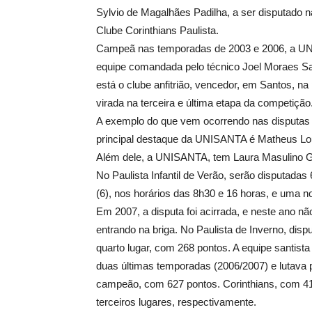
Sylvio de Magalhães Padilha, a ser disputado n
Clube Corinthians Paulista.
Campeã nas temporadas de 2003 e 2006, a UNISA
equipe comandada pelo técnico Joel Moraes San
está o clube anfitrião, vencedor, em Santos,
virada na terceira e última etapa da competição
A exemplo do que vem ocorrendo nas disputas es
principal destaque da UNISANTA é Matheus Lour
Além dele, a UNISANTA, tem Laura Masulino Gar
No Paulista Infantil de Verão, serão disputada
(6), nos horários das 8h30 e 16 horas, e uma n
Em 2007, a disputa foi acirrada, e neste ano n
entrando na briga. No Paulista de Inverno, dis
quarto lugar, com 268 pontos. A equipe santista
duas últimas temporadas (2006/2007) e lutava p
campeão, com 627 pontos. Corinthians, com 41
terceiros lugares, respectivamente.