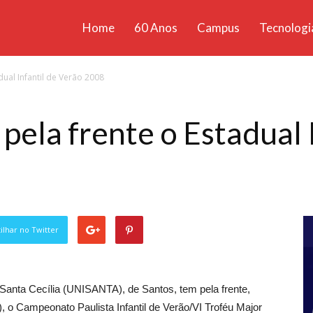
Home
60 Anos
Campus
Tecnologi
ícias
ual Infantil de Verão 2008
santa
la frente o Estadual I
lhar no Twitter
Santa Cecília (UNISANTA), de Santos, tem pela frente,
, o Campeonato Paulista Infantil de Verão/VI Troféu Major