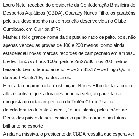
Louro Neto, recebeu do presidente da Confederação Brasileira de
Desportos Aquáticos (CBDA), Coaracy Nunes Filho, os parabéns
pelo seu desempenho na competição desenvolvida no Clube
Curitibano, em Curitiba (PR).
Matheus foi o grande nome da disputa no nado de peito, pois, não
apenas venceu as provas de 100 e 200 metros, como ainda
estabeleceu novas marcas recordes de campeonato em ambas..
Ele fez 1m07s74 nos 100m peito e 2m27s30, nos 200 metros,
baixando bem o tempo anterior – de 2m31s17 – de Hugo Quirin,
do Sport Recife/PE, há dois anos.
Em carta encaminhada à instituição, Nunes Filho destaca que o
atleta santista, que já fora destaque da seleção paulista na
conquista do octacampeonato do Troféu Chico Piscina
(Interfederativo Infanto-Juvenil), “é um talento, pelas mãos de
Deus, dos pais e de seu técnico, o que lhe garante um futuro
brilhante no esporte”.
Ainda na missiva, o presidente da CBDA ressalta que espera ver