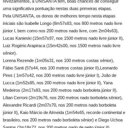
revezamentos, a UNISANTA tem, boas chances de conseguir
uma significativa pontuação nestas duas primeiras etapas.
Pela UNISANTA, os donos de melhores tempo nesta etapas
iniciais são Isabelle Longo (8m57s83, nos 800 metros nado livre
júnior I, bem como nos 200 metros nado livre, com 2m04s63),
Lucas Kanieski (15m57s97, nos 1500 metros nado livre júnior II),
Luiz Rogério Arapiraca (15m42s00, nos 1500 metros nado livre
sênior).
Lorena Rezende (1m05s31, nos 100 metros costas sênior),
Fábio Santi (57s44, nos 100 metros costas júnior II),Leonardo
Pires ( 1m57s42, nos 200 metros nado livre júnior I), João de
Lucca (1m52s85, nos 200 metros nado livre júnior II), Yana
Medeiros (2m17s83, nos 200 metros nado borboleta júnior II).
Lílian Cerroni (2m19s76, nos 200 metros nado borboleta sênior),
Alexandre Ricardi (2m07s70, nos 200 metros nado borboleta
júnior II), Kaio Márcio de Almeida (1m54s65, recorde continental e
brasileiro, nos 200 metros nado borboleta sênior) e Diego Uchoa
Santos (2m18s72, nos 200 metros nado de peito júnior II).