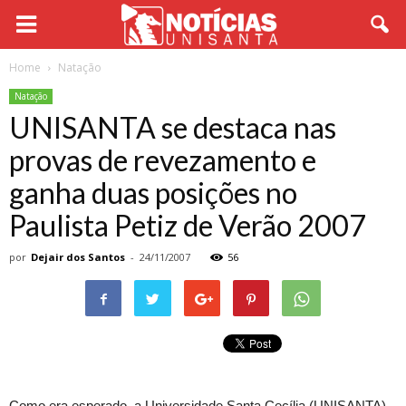
Home
Natação
Natação
UNISANTA se destaca nas
provas de revezamento e
ganha duas posições no
Paulista Petiz de Verão 2007
por
Dejair dos Santos
-
24/11/2007
56
Como era esperado, a Universidade Santa Cecília (UNISANTA)