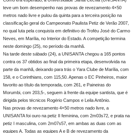
teve um bom desempenho nas provas de revezamento 4×50
metros nado livre e pulou da quinta para a terceira posição na
classificação geral do Campeonato Paulista Petiz de Verão 2007,
no qual luta pela conquista em definitivo do Troféu José do Carmo
Neves, em Marília, no Interior do Estado. A competição termina
neste domingo (25), no período da manhã.
Na tarde deste sábado (24), a UNISANTA chegou a 165 pontos
contra os 37 obtidos ao final da primeira etapa, desenvolvida na
parte da manhã, deixando para trás o Yara Clube de Marília, com
158, e o Corinthians, com 115,50. Apenas o EC Pinheiros, maior
favorito ao título da temporada, com 261, e Paineiras do
Morumbi, com 203,5-, seguem à frente da equipe santista, que é
dirigida pelos técnicos Rogério Campos e Leila Antônio.
Nas provas de revezamento 4×50 metros nado livre, a
UNISANTA foi ouro na petiz II feminina, com 2m03s72, e prata na
petiz I masculina, com 2m07s57, em ambas as duas com as
equipes A. Todas as equipes A e B de revezamento da