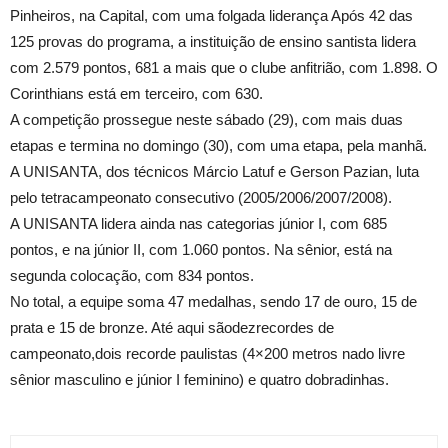
Pinheiros, na Capital, com uma folgada liderança Após 42 das
125 provas do programa, a instituição de ensino santista lidera
com 2.579 pontos, 681 a mais que o clube anfitrião, com 1.898. O
Corinthians está em terceiro, com 630.
A competição prossegue neste sábado (29), com mais duas
etapas e termina no domingo (30), com uma etapa, pela manhã.
A UNISANTA, dos técnicos Márcio Latuf e Gerson Pazian, luta
pelo tetracampeonato consecutivo (2005/2006/2007/2008).
A UNISANTA lidera ainda nas categorias júnior I, com 685
pontos, e na júnior II, com 1.060 pontos. Na sênior, está na
segunda colocação, com 834 pontos.
No total, a equipe soma 47 medalhas, sendo 17 de ouro, 15 de
prata e 15 de bronze. Até aqui sãodezrecordes de
campeonato,dois recorde paulistas (4×200 metros nado livre
sênior masculino e júnior I feminino) e quatro dobradinhas.