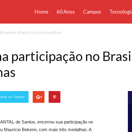
Home
60 Anos
Campus
Tecnologi
ícias
rasileiro Infantil com três medalhas
santa
participação no Brasil
has
lhar no Twitter
ANTA), de Santos, encerrou sua participação no
féu Maurício Bekenn, com mais três medalhas. A