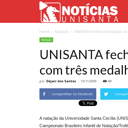
Not
Home
Natação
UNISANTA fecha participação no B
Uni
Natação
UNISANTA fecha 
com três medal
por
Dejair dos Santos
-
15/11/2009
61
Compartilhar no Facebook
Comparti
A natação da Universidade Santa Cecília (UNIS
Campeonato Brasileiro Infantil de Natação/Tro