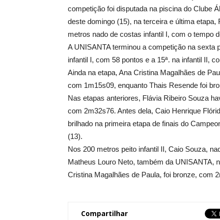
competição foi disputada na piscina do Clube Á
deste domingo (15), na terceira e última etapa
metros nado de costas infantil I, com o tempo
A UNISANTA terminou a competição na sexta po
infantil I, com 58 pontos e a 15ª. na infantil II, 
Ainda na etapa, Ana Cristina Magalhães de Paula
com 1m15s09, enquanto Thais Resende foi bronz
Nas etapas anteriores, Flávia Ribeiro Souza hav
com 2m32s76. Antes dela, Caio Henrique Flóri
brilhado na primeira etapa de finais do Campeon
(13).
Nos 200 metros peito infantil II, Caio Souza,
Matheus Louro Neto, também da UNISANTA, no
Cristina Magalhães de Paula, foi bronze, com 
Compartilhar