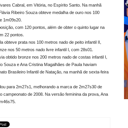
lvares Cabral, em Vitória, no Espírito Santo. Na manhã
, Flávia Ribeiro Souza obteve medalha de ouro nos 100
 de 1m09s20.
sição, com 120 pontos, além de obter o quinto lugar na
com 22 pontos.
 obteve prata nos 100 metros nado de peito infantil II,
e nos 50 metros nado livre infantil I, com 28s01.
ia obtido bronze nos 200 metros nado de costas infantil I,
do Souza e Ana Cristina Magalhães de Paula haviam
ato Brasileiro Infantil de Natação, na manhã de sexta-feira
 nadou para 2m27s1, melhorando a marca de 2m27s30 de
 campeonato de 2008. Na versão feminina da prova, Ana
2m46s75.