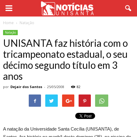
Home
Natação
Natação
UNISANTA faz história com o
tricampeonato estadual, o seu
décimo segundo título em 3
anos
por
Dejair dos Santos
-
25/05/2008
82
A natação da Universidade Santa Cecília (UNISANTA), de
Santos, fez história na manhã deste domingo (25), na piscina do