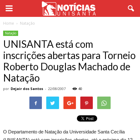
Home
Natação
Natação
UNISANTA está com
inscrições abertas para Torneio
Roberto Douglas Machado de
Natação
por
Dejair dos Santos
-
22/08/2007
40
O Departamento de Natação da Universidade Santa Cecília
(UNISANTA) está com inscrições abertas, até o próximo dia 12