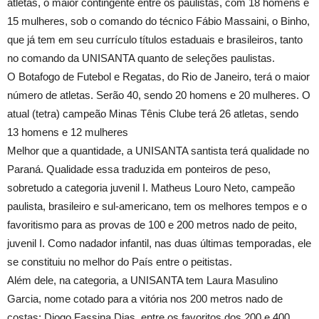
atletas, o maior contingente entre os paulistas, com 18 homens e
15 mulheres, sob o comando do técnico Fábio Massaini, o Binho,
que já tem em seu currículo títulos estaduais e brasileiros, tanto
no comando da UNISANTA quanto de seleções paulistas.
O Botafogo de Futebol e Regatas, do Rio de Janeiro, terá o maior
número de atletas. Serão 40, sendo 20 homens e 20 mulheres. O
atual (tetra) campeão Minas Tênis Clube terá 26 atletas, sendo
13 homens e 12 mulheres
Melhor que a quantidade, a UNISANTA santista terá qualidade no
Paraná. Qualidade essa traduzida em ponteiros de peso,
sobretudo a categoria juvenil I. Matheus Louro Neto, campeão
paulista, brasileiro e sul-americano, tem os melhores tempos e o
favoritismo para as provas de 100 e 200 metros nado de peito,
juvenil I. Como nadador infantil, nas duas últimas temporadas, ele
se constituiu no melhor do País entre o peitistas.
Além dele, na categoria, a UNISANTA tem Laura Masulino
Garcia, nome cotado para a vitória nos 200 metros nado de
costas; Diogo Fassina Dias, entre os favoritos dos 200 e 400