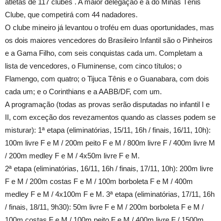
atletas de 117 clubes . A maior delegação é a do Minas Tênis
Clube, que competirá com 44 nadadores.
O clube mineiro já levantou o troféu em duas oportunidades, mas
os dois maiores vencedores do Brasileiro Infantil são o Pinheiros
e a Gama Filho, com seis conquistas cada um. Completam a
lista de vencedores, o Fluminense, com cinco títulos; o
Flamengo, com quatro; o Tijuca Tênis e o Guanabara, com dois
cada um; e o Corinthians e a AABB/DF, com um.
A programação (todas as provas serão disputadas no infantil I e
II, com exceção dos revezamentos quando as classes podem se
misturar): 1ª etapa (eliminatórias, 15/11, 16h / finais, 16/11, 10h):
100m livre F e M / 200m peito F e M / 800m livre F / 400m livre M
/ 200m medley F e M / 4x50m livre F e M.
2ª etapa (eliminatórias, 16/11, 16h / finais, 17/11, 10h): 200m livre
F e M / 200m costas F e M / 100m borboleta F e M / 400m
medley F e M / 4x100m F e M. 3ª etapa (eliminatórias, 17/11, 16h
/ finais, 18/11, 9h30): 50m livre F e M / 200m borboleta F e M /
100m costas F e M / 100m peito F e M / 400m livre F / 1500m