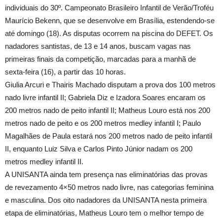
individuais do 30º. Campeonato Brasileiro Infantil de Verão/Troféu
Maurício Bekenn, que se desenvolve em Brasília, estendendo-se
até domingo (18). As disputas ocorrem na piscina do DEFET. Os
nadadores santistas, de 13 e 14 anos, buscam vagas nas
primeiras finais da competição, marcadas para a manhã de
sexta-feira (16), a partir das 10 horas.
Giulia Arcuri e Thairis Machado disputam a prova dos
100 metros
nado livre infantil II; Gabriela Diz e Izadora Soares encaram os
200 metros
nado de peito infantil II; Matheus Louro está nos
200
metros
nado de peito e os
200 metros
medley infantil I; Paulo
Magalhães de Paula estará nos
200 metros
nado de peito infantil
II, enquanto Luiz Silva e Carlos Pinto Júnior nadam os
200
metros
medley infantil II.
A UNISANTA ainda tem presença nas eliminatórias das provas
de revezamento 4×50 metros nado livre, nas categorias feminina
e masculina. Dos oito nadadores da UNISANTA nesta primeira
etapa de eliminatórias, Matheus Louro tem o melhor tempo de