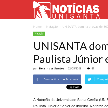
Not
Home
Natação
UNISANTA domina provas de 800m 
Uni
Natação
UNISANTA domin
Paulista Júnior 
por
Dejair dos Santos
-
22/05/2008
61
Compartilhar no Facebook
Comparti
A Natação da Universidade Santa Cecília (U
Paulista Júnior e Sênior de Inverno. Na tarde d