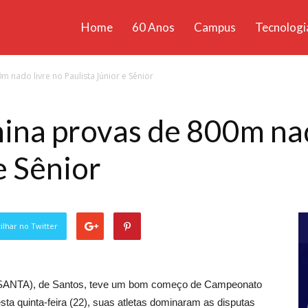
Home
60 Anos
Campus
Tecnologi
ícias
nado livre no Paulista Júnior e Sênior
santa
a provas de 800m nad
e Sênior
lhar no Twitter
NISANTA), de Santos, teve um bom começo de Campeonato
esta quinta-feira (22), suas atletas dominaram as disputas