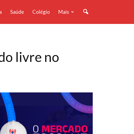
a
Saúde
Colégio
Mais
o livre no