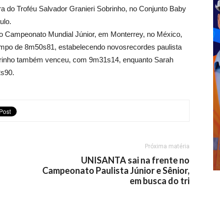
ra do Troféu Salvador Granieri Sobrinho, no Conjunto Baby
ulo.
 do Campeonato Mundial Júnior, em Monterrey, no México,
 tempo de 8m50s81, estabelecendo novosrecordes paulista
arinho também venceu, com 9m31s14, enquanto Sarah
2s90.
Próxima matéria
UNISANTA sai na frente no
Campeonato Paulista Júnior e Sênior,
em busca do tri