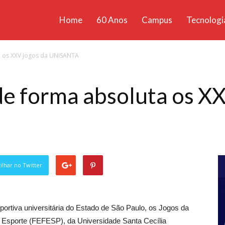
Home
60 Anos
Campus
Tecnologi
ícias
a os XXV Jogos da UNISANTA
santa
e forma absoluta os X
lhar no Twitter
sportiva universitária do Estado de São Paulo, os Jogos da
Esporte (FEFESP), da Universidade Santa Cecília