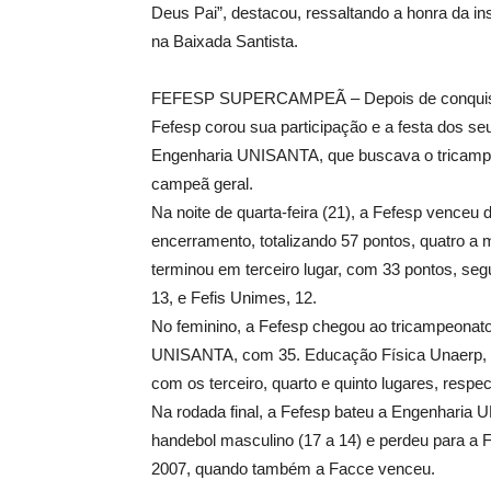
Deus Pai”, destacou, ressaltando a honra da ins
na Baixada Santista.
FEFESP SUPERCAMPEÃ – Depois de conquistar p
Fefesp corou sua participação e a festa dos s
Engenharia UNISANTA, que buscava o tricampeo
campeã geral.
Na noite de quarta-feira (21), a Fefesp venceu
encerramento, totalizando 57 pontos, quatro 
terminou em terceiro lugar, com 33 pontos, s
13, e Fefis Unimes, 12.
No feminino, a Fefesp chegou ao tricampeonato
UNISANTA, com 35. Educação Física Unaerp, co
com os terceiro, quarto e quinto lugares, respe
Na rodada final, a Fefesp bateu a Engenharia
handebol masculino (17 a 14) e perdeu para a F
2007, quando também a Facce venceu.