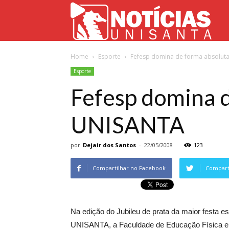
Not
Home
Esporte
Fefesp domina de forma absolut
Uni
Esporte
Fefesp domina d
UNISANTA
por
Dejair dos Santos
-
22/05/2008
123
Compartilhar no Facebook
Comparti
Na edição do Jubileu de prata da maior festa e
UNISANTA, a Faculdade de Educação Física e 