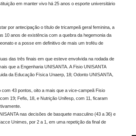
tituição em manter vivo há 25 anos o esporte universitário
or antecipação o título de tricampeã geral feminina, a
eus 10 anos de existência com a quebra da hegemonia da
nato e a posse em definitivo de mais um troféu de
 duas das três finais em que esteve envolvida na rodada de
a mais que a Engenharia UNISANTA. A Fisio UNISANTA
eguida da Educação Física Unaerp, 18; Odonto UNISANTA,
 com 43 pontos, oito a mais que a vice-campeã Fisio
m 19; Fefis, 18, e Nutrição Unifesp, com 11, ficaram
ctivamente.
 UNISANTA nas decisões de basquete masculino (43 a 36) e
acce Unimes, por 2 a 1, em uma repetição da final de