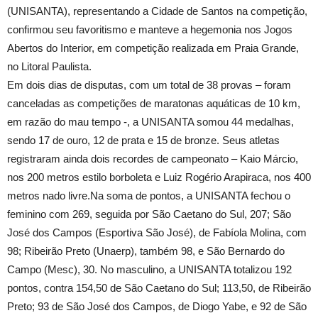
(UNISANTA), representando a Cidade de Santos na competição,
confirmou seu favoritismo e manteve a hegemonia nos Jogos
Abertos do Interior, em competição realizada
em Praia Grande
,
no Litoral Paulista.
Em dois dias de disputas, com um total de 38 provas – foram
canceladas as competições de maratonas aquáticas de
10 km
,
em razão do mau tempo -, a UNISANTA somou 44 medalhas,
sendo 17 de ouro, 12 de prata e 15 de bronze. Seus atletas
registraram ainda dois recordes de campeonato – Kaio Márcio,
nos
200 metros
estilo borboleta e Luiz Rogério Arapiraca, nos
400
metros
nado livre.Na soma de pontos, a UNISANTA fechou o
feminino com 269, seguida por São Caetano do Sul, 207; São
José dos Campos (Esportiva São José), de Fabíola Molina, com
98; Ribeirão Preto (Unaerp), também 98, e São Bernardo do
Campo (Mesc), 30. No masculino, a UNISANTA totalizou 192
pontos, contra 154,50 de São Caetano do Sul; 113,50, de Ribeirão
Preto; 93 de São José dos Campos, de Diogo Yabe, e 92 de São