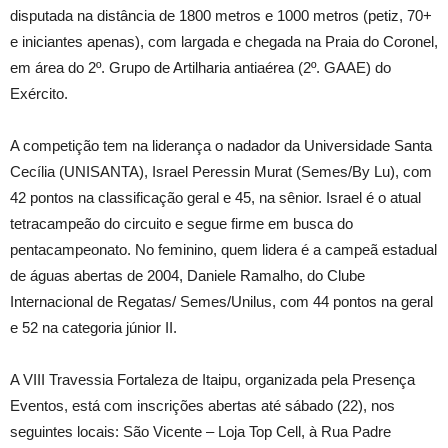
disputada na distância de
1800 metros
e
1000 metros
(petiz, 70+
e iniciantes apenas), com largada e chegada na Praia do Coronel,
em área do 2º. Grupo de Artilharia antiaérea (2º. GAAE) do
Exército.
A competição tem na liderança o nadador da Universidade Santa
Cecília (UNISANTA), Israel Peressin Murat (Semes/By Lu), com
42 pontos na classificação geral e 45, na sênior. Israel é o atual
tetracampeão do circuito e segue firme em busca do
pentacampeonato. No feminino, quem lidera é a campeã estadual
de águas abertas de 2004, Daniele Ramalho, do Clube
Internacional de Regatas/ Semes/Unilus, com 44 pontos na geral
e 52 na categoria júnior II.
A VIII Travessia Fortaleza de Itaipu, organizada pela Presença
Eventos, está com inscrições abertas até sábado (22), nos
seguintes locais: São Vicente – Loja Top Cell, à Rua Padre