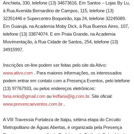
Anchieta, 330, telefone (13) 34673616. Em Santos – Lojas By Lu,
à Rua Avenida Bernardino de Campos, 115, telefone (13)
32351446 e Supercentro Boqueirão, loja 24, telefone 32245089.
Em Guarujá, na Academia Moby Dick, à Rua Buenos Aires, 107,
telefone (13) 33874074. E
em Praia Grande
, na Academia
Movimentação, à Rua Cidade de Santos, 254, telefone (13)
34915997.
Inscrições on-line podem ser feitas pelo site da Ativo:
www.ativo.com
. Para maiores informações, os interessados
podem entrar em contato com a Presença Eventos, pelo telefone
(13) 97767933, ou pelos endereços eletrônicos:
faria.enio@gmail.com
ou
ledfaria@ig.com.br
. Site oficial:
www.presencaeventos.com.br
.
A VIII Travessia Fortaleza de Itaipu, sétima etapa do Circuito
Metropolitano de Águas Abertas, é organizada pela Presença