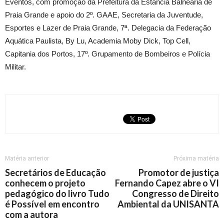
Eventos, com promoção da Prefeitura da Estância Balneária de
Praia Grande e apoio do 2º. GAAE, Secretaria da Juventude,
Esportes e Lazer de Praia Grande, 7ª. Delegacia da Federação
Aquática Paulista, By Lu, Academia Moby Dick, Top Cell,
Capitania dos Portos, 17º. Grupamento de Bombeiros e Polícia
Militar.
Matéria anterior
Próxima matéria
Secretários de Educação
Promotor de justiça
conhecem o projeto
Fernando Capez abre o VI
pedagógico do livro Tudo
Congresso de Direito
é Possível em encontro
Ambiental da UNISANTA
com a autora