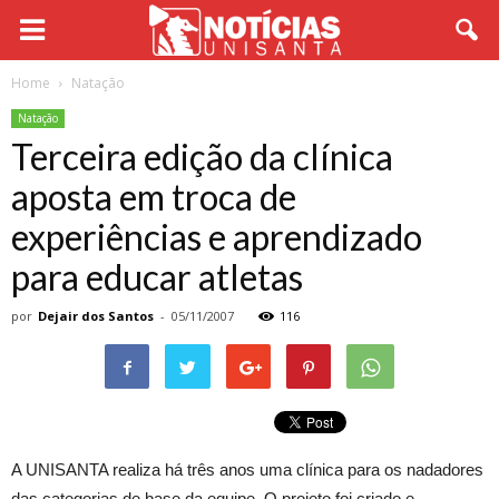
Home
Natação
Natação
Terceira edição da clínica
aposta em troca de
experiências e aprendizado
para educar atletas
por
Dejair dos Santos
-
05/11/2007
116
A UNISANTA realiza há três anos uma clínica para os nadadores
das categorias de base da equipe. O projeto foi criado e