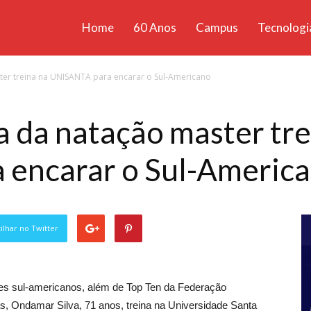
Home
60 Anos
Campus
Tecnologi
ícias
ter treina na UNISANTA para encarar o Sul-Americano
santa
a da natação master tre
encarar o Sul-Americ
lhar no Twitter
rdes sul-americanos, além de Top Ten da Federação
s, Ondamar Silva, 71 anos, treina na Universidade Santa