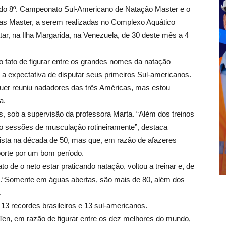
 do 8º. Campeonato Sul-Americano de Natação Master e o
as Master, a serem realizadas no Complexo Aquático
r, na Ilha Margarida, na Venezuela, de 30 deste mês a 4
o fato de figurar entre os grandes nomes da natação
a expectativa de disputar seus primeiros Sul-americanos.
, quer reuniu nadadores das três Américas, mas estou
a.
s, sob a supervisão da professora Marta. “Além dos treinos
do sessões de musculação rotineiramente”, destaca
ista na década de 50, mas que, em razão de afazeres
porte por um bom período.
o de o neto estar praticando natação, voltou a treinar e, de
as.“Somente em águas abertas, são mais de 80, além dos
.
 13 recordes brasileiros e 13 sul-americanos.
 Ten, em razão de figurar entre os dez melhores do mundo,