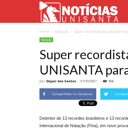
Not
Home
Natação
Super recordista da natação mas
Uni
Natação
Super recordist
UNISANTA para 
por
Dejair dos Santos
-
07/10/2007
106
Compartilhar no Facebook
Comparti
Detentor de 13 recordes brasileiros e 13 reco
Internacional de Natação (Fina), em nove prova