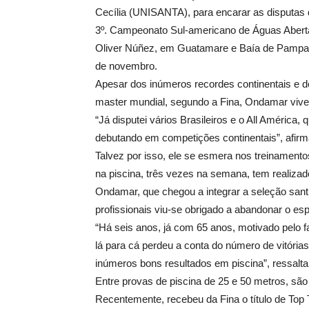
Cecília (UNISANTA), para encarar as disputas
3º. Campeonato Sul-americano de Águas Abert
Oliver Núñez, em Guatamare e Baía de Pampata
de novembro.
Apesar dos inúmeros recordes continentais e d
master mundial, segundo a Fina, Ondamar vive 
“Já disputei vários Brasileiros e o All América
debutando em competições continentais”, afirm
Talvez por isso, ele se esmera nos treinamento
na piscina, três vezes na semana, tem realiza
Ondamar, que chegou a integrar a seleção sant
profissionais viu-se obrigado a abandonar o es
“Há seis anos, já com 65 anos, motivado pelo fat
lá para cá perdeu a conta do número de vitóri
inúmeros bons resultados em piscina”, ressalta
Entre provas de piscina de 25 e
50 metros
, são
Recentemente, recebeu da Fina o título de Top