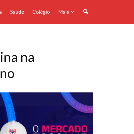
a
Saúde
Colégio
Mais
ina na
ano