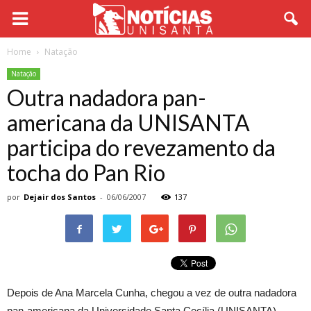
Home
Natação
Natação
Outra nadadora pan-
americana da UNISANTA
participa do revezamento da
tocha do Pan Rio
por
Dejair dos Santos
-
06/06/2007
137
Depois de Ana Marcela Cunha, chegou a vez de outra nadadora
pan-americana da Universidade Santa Cecília (UNISANTA),