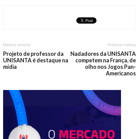
Matéria anterior
Próxima matéria
Projeto de professor da
Nadadores da UNISANTA
UNISANTA é destaque na
competem na França, de
mídia
olho nos Jogos Pan-
Americanos