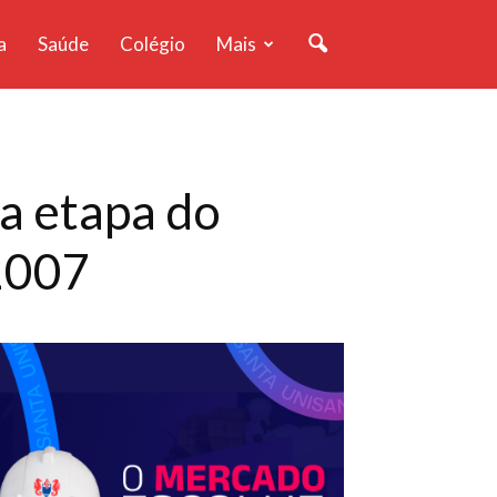
a
Saúde
Colégio
Mais
a etapa do
 2007