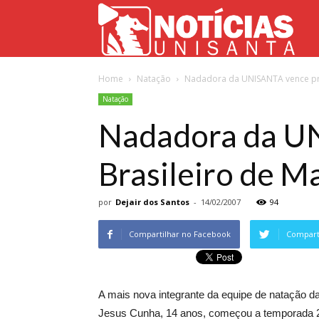
Not
Home
Natação
Nadadora da UNISANTA vence prim
Uni
Natação
Nadadora da UN
Brasileiro de M
por
Dejair dos Santos
-
14/02/2007
94
Compartilhar no Facebook
Comparti
A mais nova integrante da equipe de natação 
Jesus Cunha, 14 anos, começou a temporada 20