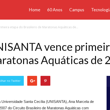
Home
60 Anos
Campus
Tecnologi
ícias
eira etapa do Brasileiro de Maratonas Aquáticas de...
santa
ISANTA vence primeir
aratonas Aquáticas de
lhar no Twitter
da Universidade Santa Cecília (UNISANTA), Ana Marcela de
07 do Circuito Brasileiro de Maratonas Aquáticas com