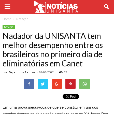
Home
Natação
Natação
Nadador da UNISANTA tem
melhor desempenho entre os
brasileiros no primeiro dia de
eliminatórias em Canet
por
Dejair dos Santos
-
09/06/2007
75
Em uma prova inequívoca de que se constitui em um dos
grandes destaques da seleção brasileira para os XV Jogos Pan-