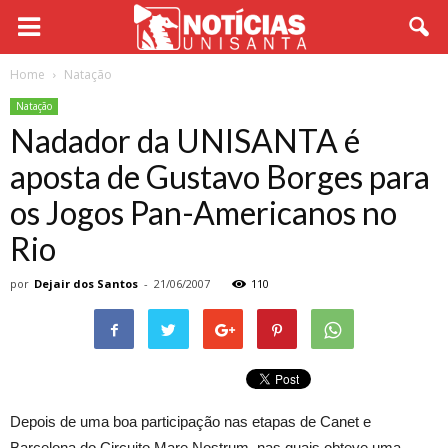
Home
Natação
Natação
Nadador da UNISANTA é
aposta de Gustavo Borges para
os Jogos Pan-Americanos no
Rio
por
Dejair dos Santos
-
21/06/2007
110
Depois de uma boa participação nas etapas de Canet e
Barcelona do Circuito Mare Nostrum, nas quais obteve uma