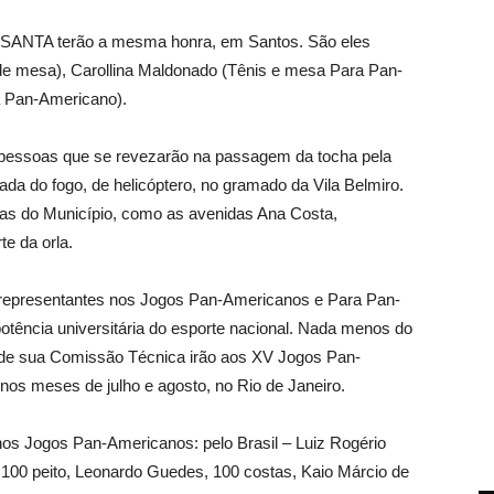
UNISANTA terão a mesma honra, em Santos. São eles
s de mesa), Carollina Maldonado (Tênis e mesa Para Pan-
a Pan-Americano).
0 pessoas que se revezarão na passagem da tocha pela
gada do fogo, de helicóptero, no gramado da Vila Belmiro.
ias do Município, como as avenidas Ana Costa,
e da orla.
representantes nos Jogos Pan-Americanos e Para Pan-
otência universitária do esporte nacional. Nada menos do
s de sua Comissão Técnica irão aos XV Jogos Pan-
os meses de julho e agosto, no Rio de Janeiro.
os Jogos Pan-Americanos: pelo Brasil – Luiz Rogério
, 100 peito, Leonardo Guedes, 100 costas, Kaio Márcio de