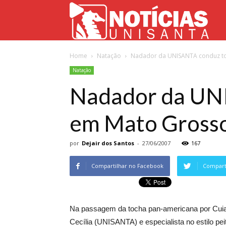
Not
Home
Natação
Nadador da UNISANTA conduz t
Uni
Natação
Nadador da UN
em Mato Gross
por
Dejair dos Santos
-
27/06/2007
167
Compartilhar no Facebook
Comparti
Na passagem da tocha pan-americana por Cuia
Cecília (UNISANTA) e especialista no estilo pei