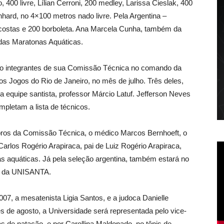
 400 livre, Lílian Cerroni, 200 medley, Larissa Cieslak, 400
nhard, no 4×100 metros nado livre. Pela Argentina –
costas e 200 borboleta. Ana Marcela Cunha, também da
das Maratonas Aquáticas.
o integrantes de sua Comissão Técnica no comando da
os Jogos do Rio de Janeiro, no mês de julho. Três deles,
a equipe santista, professor Márcio Latuf. Jefferson Neves
letam a lista de técnicos.
os da Comissão Técnica, o médico Marcos Bernhoeft, o
Carlos Rogério Arapiraca, pai de Luiz Rogério Arapiraca,
as aquáticas. Já pela seleção argentina, também estará no
ém da UNISANTA.
, a mesatenista Ligia Santos, e a judoca Danielle
s de agosto, a Universidade será representada pelo vice-
 de natação, e por Carollina Maldonado, no tênis de