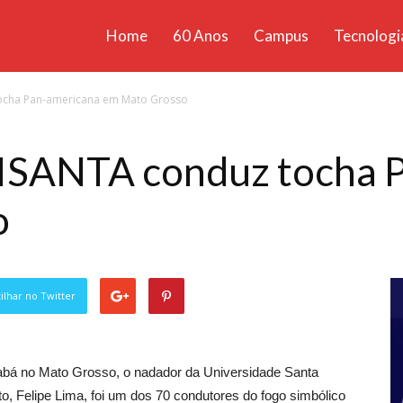
Home
60 Anos
Campus
Tecnologi
ícias
ocha Pan-americana em Mato Grosso
santa
ISANTA conduz tocha 
o
lhar no Twitter
bá no Mato Grosso, o nadador da Universidade Santa
to, Felipe Lima, foi um dos 70 condutores do fogo simbólico