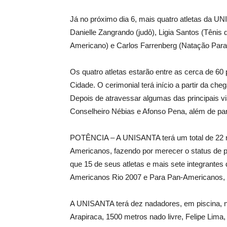
Já no próximo dia 6, mais quatro atletas da 
Danielle Zangrando (judô), Ligia Santos (Têni
Americano) e Carlos Farrenberg (Natação Par
Os quatro atletas estarão entre as cerca de 6
Cidade. O cerimonial terá início a partir da che
Depois de atravessar algumas das principais v
Conselheiro Nébias e Afonso Pena, além de part
POTÊNCIA – A UNISANTA terá um total de 22 
Americanos, fazendo por merecer o status de p
que 15 de seus atletas e mais sete integrante
Americanos Rio 2007 e Para Pan-Americanos, n
A UNISANTA terá dez nadadores, em piscina, n
Arapiraca, 1500 metros nado livre, Felipe Lima