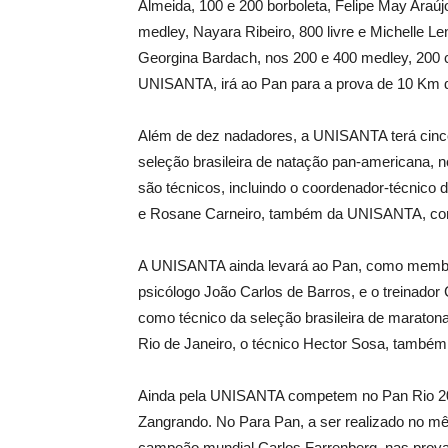
Almeida, 100 e 200 borboleta, Felipe May Araújo,
medley, Nayara Ribeiro, 800 livre e Michelle Le
Georgina Bardach, nos 200 e 400 medley, 200 
UNISANTA, irá ao Pan para a prova de 10 Km 
Além de dez nadadores, a UNISANTA terá cinc
seleção brasileira de natação pan-americana, n
são técnicos, incluindo o coordenador-técnico d
e Rosane Carneiro, também da UNISANTA, comp
A UNISANTA ainda levará ao Pan, como membr
psicólogo João Carlos de Barros, e o treinador 
como técnico da seleção brasileira de maraton
Rio de Janeiro, o técnico Hector Sosa, tamb
Ainda pela UNISANTA competem no Pan Rio 2007
Zangrando. No Para Pan, a ser realizado no mê
campeão mundial Carlos Farrenberg, nas provas