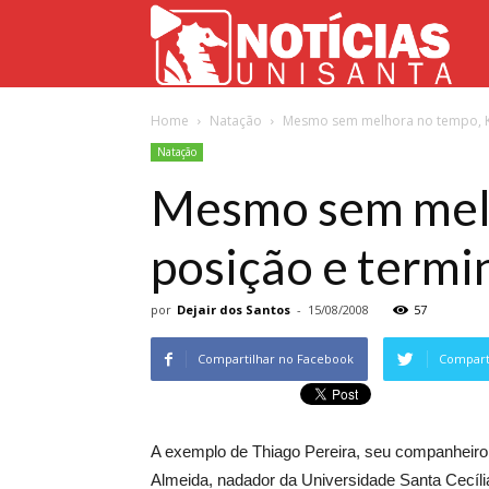
Not
Home
Natação
Mesmo sem melhora no tempo, Ka
Uni
Natação
Mesmo sem melh
posição e termi
por
Dejair dos Santos
-
15/08/2008
57
Compartilhar no Facebook
Comparti
A exemplo de Thiago Pereira, seu companheiro da
Almeida, nadador da Universidade Santa Cecí