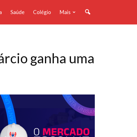
a
Saúde
Colégio
Mais
árcio ganha uma