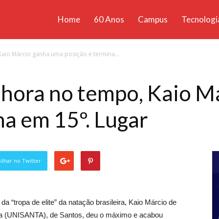
Home
60 Anos
Campus
Tecnologi
ícias
io Márcio ganha uma posição e termina...
santa
ora no tempo, Kaio M
na em 15º. Lugar
lhar no Twitter
 “tropa de elite” da natação brasileira, Kaio Márcio de
lia (UNISANTA), de Santos, deu o máximo e acabou