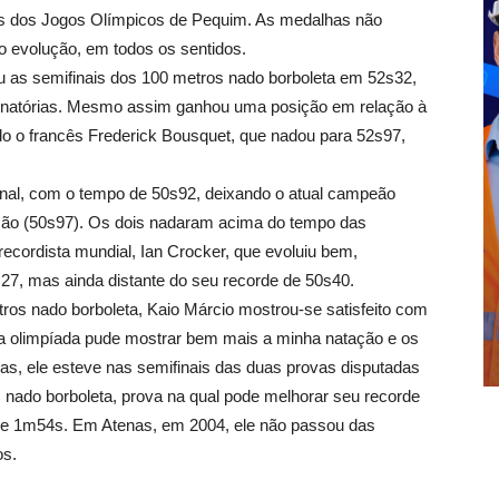
is dos Jogos Olímpicos de Pequim. As medalhas não
o evolução, em todos os sentidos.
ou as semifinais dos 100 metros nado borboleta em 52s32,
minatórias. Mesmo assim ganhou uma posição em relação à
ndo o francês Frederick Bousquet, que nadou para 52s97,
final, com o tempo de 50s92, deixando o atual campeão
ção (50s97). Os dois nadaram acima do tempo das
 recordista mundial, Ian Crocker, que evoluiu bem,
s27, mas ainda distante do seu recorde de 50s40.
s nado borboleta, Kaio Márcio mostrou-se satisfeito com
 olimpíada pude mostrar bem mais a minha natação e os
ntas, ele esteve nas semifinais das duas provas disputadas
 nado borboleta, prova na qual pode melhorar seu recorde
 de 1m54s. Em Atenas, em 2004, ele não passou das
os.