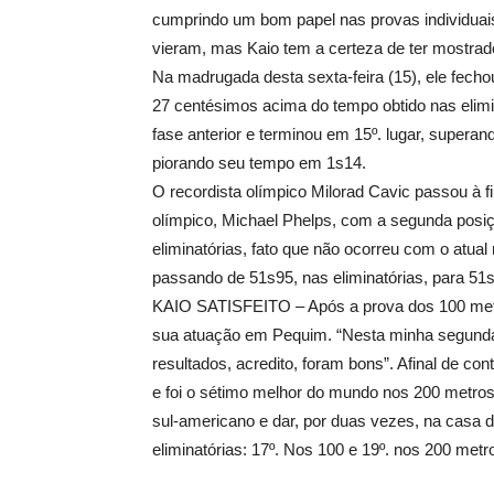
cumprindo um bom papel nas provas individua
vieram, mas Kaio tem a certeza de ter mostrad
Na madrugada desta sexta-feira (15), ele fech
27 centésimos acima do tempo obtido nas eli
fase anterior e terminou em 15º. lugar, supera
piorando seu tempo em 1s14.
O recordista olímpico Milorad Cavic passou à 
olímpico, Michael Phelps, com a segunda posi
eliminatórias, fato que não ocorreu com o atual
passando de 51s95, nas eliminatórias, para 51
KAIO SATISFEITO – Após a prova dos 100 metro
sua atuação em Pequim. “Nesta minha segunda
resultados, acredito, foram bons”. Afinal de co
e foi o sétimo melhor do mundo nos 200 metros
sul-americano e dar, por duas vezes, na casa
eliminatórias: 17º. Nos 100 e 19º. nos 200 metr