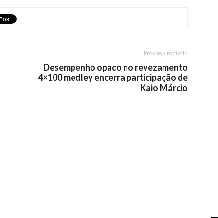
Próxima matéria
Desempenho opaco no revezamento
4×100 medley encerra participação de
Kaio Márcio