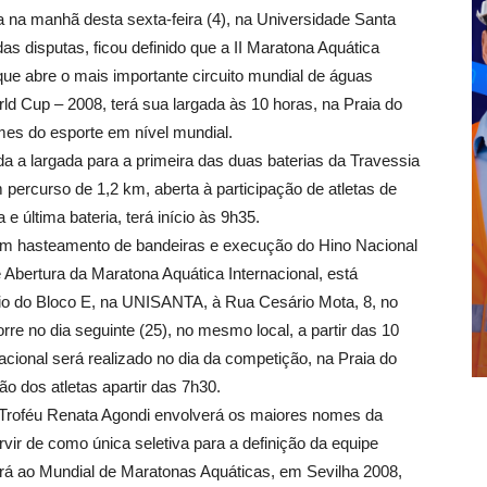
a na manhã desta sexta-feira (4), na Universidade Santa
s disputas, ficou definido que a II Maratona Aquática
que abre o mais importante circuito mundial de águas
 Cup – 2008, terá sua largada às 10 horas, na Praia do
mes do esporte em nível mundial.
a a largada para a primeira das duas baterias da Travessia
rcurso de 1,2 km, aberta à participação de atletas de
e última bateria, terá início às 9h35.
 com hasteamento de bandeiras e execução do Hino Nacional
e Abertura da Maratona Aquática Internacional, está
rio do Bloco E, na UNISANTA, à Rua Cesário Mota, 8, no
e no dia seguinte (25), no mesmo local, a partir das 10
cional será realizado no dia da competição, na Praia do
o dos atletas apartir das 7h30.
s/Troféu Renata Agondi envolverá os maiores nomes da
ir de como única seletiva para a definição da equipe
irá ao Mundial de Maratonas Aquáticas, em Sevilha 2008,