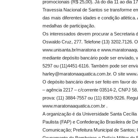
promocionais (R$ 25,00). Já do dia 11 ao dia 17
Travessia Nacional de Santos se transforme e
das mais diferentes idades e condição atlética
medalhas de participação.
Os interessados devem procurar a Secretaria
Oswaldo Cruz, 277. Telefone (13) 3202.7126. Ou
www.unisanta.br/maratona e www.maratonaaqua
mediante depósito bancário pode ser enviado, v
5297 ou (11)4451-6116. Também pode ser enviad
harley@maratonaaquatica.com.br. O site www.a
O depósito bancário deve ser feito em favor do
– agência 2217 – c/corrente 03514-2, CNPJ 58
prova: (11) 3884-7557 ou (11) 8369-9226. Reg
www.maratonaaquatica.com.br .
A organização é da Universidade Santa Cecíli
Paulista (FAP) e Confederação Brasileira de D
Comunicação; Prefeitura Municipal de Santos; 
Grupamento de Bombeiros e Polícia Militar do 