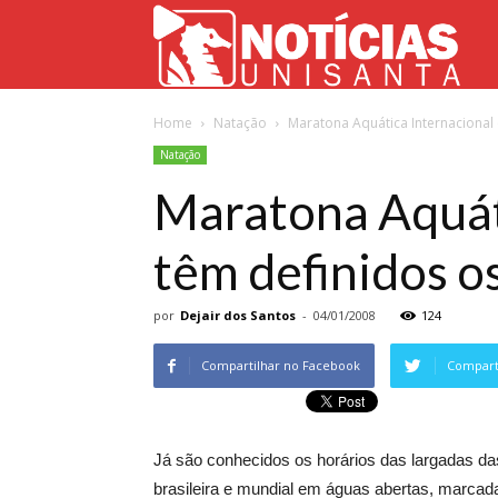
Not
Home
Natação
Maratona Aquática Internacional 
Uni
Natação
Maratona Aquáti
têm definidos o
por
Dejair dos Santos
-
04/01/2008
124
Compartilhar no Facebook
Comparti
Já são conhecidos os horários das largadas d
brasileira e mundial em águas abertas, marcada