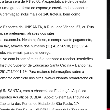
, a taxa será de R$ 30,00. A expectativa é de que esta
m uma grande festa do esporte,e envolvendo nadadores
. A premiação inclui mais de 140 troféus, bem como
 de Esportes da UNISANTA, à Rua Lobo Vianna, 67, ou Rua
, se preferirem, através dos sites
tica.com.br. Nesta hipótese, o comprovante pagamento,
ia fax, através dos números (11) 4127-6538, (13) 3234-
o, via e-mail, para o endereço:
tivo.com.br também está autorizado a receber inscrições.
 Instituto Superior de Educação Santa Cecília – Banco Itaú
.251.711/0001-19. Para maiores informações sobre a
ulamento completo nos sites: www.unisanta.br/maratona ou
a (UNISANTA), com a chancela da Federação Aquática
esportos Aquáticos (CBDA). Apoio: Sistema A Tribuna de
Capitania dos Portos do Estado de São Paulo; 17º
Estado de São Paulo – 6º BPM/I. Supervisão Técnica e