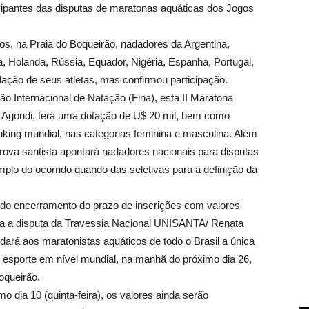
cipantes das disputas de maratonas aquáticas dos Jogos
os, na Praia do Boqueirão, nadadores da Argentina,
, Holanda, Rússia, Equador, Nigéria, Espanha, Portugal,
relação de seus atletas, mas confirmou participação.
o Internacional de Natação (Fina), esta II Maratona
a Agondi, terá uma dotação de U$ 20 mil, bem como
nking mundial, nas categorias feminina e masculina. Além
a prova santista apontará nadadores nacionais para disputas
mplo do ocorrido quando das seletivas para a definição da
 encerramento do prazo de inscrições com valores
ara a disputa da Travessia Nacional UNISANTA/ Renata
ará aos maratonistas aquáticos de todo o Brasil a única
esporte em nível mundial, na manhã do próximo dia 26,
oqueirão.
mo dia 10 (quinta-feira), os valores ainda serão