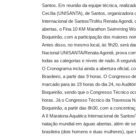
Santos. Em reunião da equipe técnica, realizad
Cecília (UNISANTA), de Santos, organizadora da
Internacional de Santos/Troféu Renata Agondi, 
abertas, o Fina 10 KM Marathon Swimming World
Boqueirão, com a participação dos maiores no
Antes disso, no mesmo local, às 9h20, será dad
Nacional UNISANTA/Renata Agondi, prova com pe
todas as categorias e níveis de nado. A segunda 
O Cronograma inclui ainda a abertura oficial,
Brasileiro, a partir das 9 horas. O Congresso d
marcado para às 19 horas do dia 24, no Auditó
Boqueirão, sendo que o Congresso Técnico ocorr
horas. Já o Congresso Técnico da Travessia Na
Boqueirão, a partir das 8h30, com a concentraçã
A II Maratona Aquática Internacional de Santo
natação mundial em águas abertas, além de serv
brasileira (dois homens e duas mulheres), que 