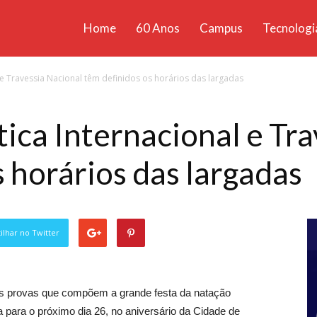
Home
60 Anos
Campus
Tecnologi
ícias
e Travessia Nacional têm definidos os horários das largadas
santa
ca Internacional e Tra
s horários das largadas
lhar no Twitter
as provas que compõem a grande festa da natação
 para o próximo dia 26, no aniversário da Cidade de