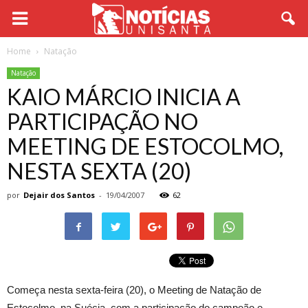
Home
Natação
Natação
KAIO MÁRCIO INICIA A
PARTICIPAÇÃO NO
MEETING DE ESTOCOLMO,
NESTA SEXTA (20)
por
Dejair dos Santos
-
19/04/2007
62
Começa nesta sexta-feira (20), o Meeting de Natação de
Estocolmo, na Suécia, com a participação do campeão e