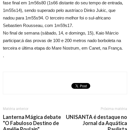
fase final em 1m56s80 (1s66 distante do seu tempo de entrada,
1m55s14), sendo superado pelo austríaco Dinko Jukic, que
nadou para 1m55s94. O terceiro melhor foi o sul-africano
Sebastien Rousseau, com 1m59s17.
No final de semana (sábado, 14, e domingo, 15), Kaio Márcio
participar;á das provas de 100 e 200 metros nado borboleta na
terceira e última etapa do Mare Nostrum, em Canet, na França.
.
Matéria anterior
Próxima matéria
Lanterna Mágica debate
UNISANTA é destaque no
"O Fabuloso Destino de
Jornal da Aquática
Amélie Poulain"
Paulista