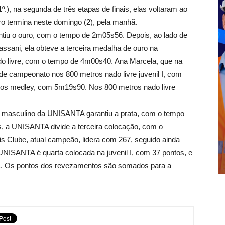
.), na segunda de três etapas de finais, elas voltaram ao
iro termina neste domingo (2), pela manhã.
antiu o ouro, com o tempo de 2m05s56. Depois, ao lado de
ssani, ela obteve a terceira medalha de ouro na
o livre, com o tempo de 4m00s40. Ana Marcela, que na
 de campeonato nos 800 metros nado livre juvenil I, com
os medley, com 5m19s90. Nos 800 metros nado livre
l masculino da UNISANTA garantiu a prata, com o tempo
s, a UNISANTA divide a terceira colocação, com o
is Clube, atual campeão, lidera com 267, seguido ainda
UNISANTA é quarta colocada na juvenil I, com 37 pontos, e
61. Os pontos dos revezamentos são somados para a