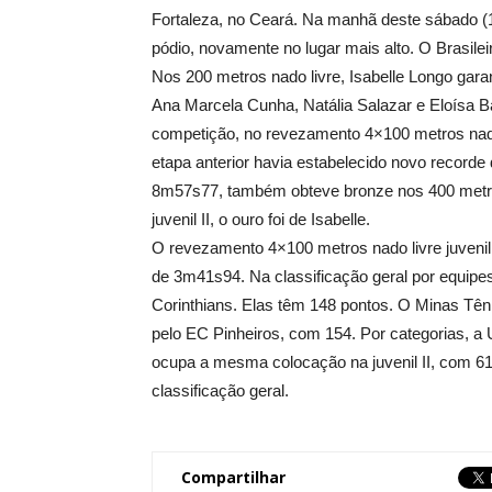
Fortaleza, no Ceará. Na manhã deste sábado (1º
pódio, novamente no lugar mais alto. O Brasile
Nos 200 metros nado livre, Isabelle Longo gar
Ana Marcela Cunha, Natália Salazar e Eloísa Ba
competição, no revezamento 4×100 metros nad
etapa anterior havia estabelecido novo recorde
8m57s77, também obteve bronze nos 400 metr
juvenil II, o ouro foi de Isabelle.
O revezamento 4×100 metros nado livre juveni
de 3m41s94. Na classificação geral por equipe
Corinthians. Elas têm 148 pontos. O Minas Tên
pelo EC Pinheiros, com 154. Por categorias, a 
ocupa a mesma colocação na juvenil II, com 
classificação geral.
Compartilhar