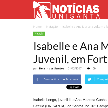
Not
Home
Natação
Isabelle e Ana Marcela voltam a br
Uni
Natação
Isabelle e Ana M
Juvenil, em For
por
Dejair dos Santos
-
01/12/2007
100
Compartilhar no Facebook
Comparti
Isabelle Longo, juvenil II, e Ana Marcela Cunh
Cecília (UNISANTA), de Santos, no 16º. Campeo