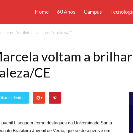
Home
60 Anos
Campus
Tecnologi
ícias
ilhar no Brasileiro Juvenil, em Fortaleza/CE
santa
arcela voltam a brilhar
taleza/CE
lhar no Twitter
a, juvenil I, seguem como destaques da Universidade Santa
nato Brasileiro Juvenil de Verão, que se desenvolve em