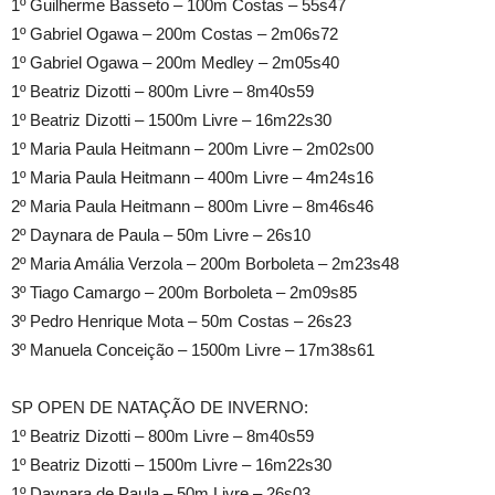
1º Guilherme Basseto – 100m Costas – 55s47
1º Gabriel Ogawa – 200m Costas – 2m06s72
1º Gabriel Ogawa – 200m Medley – 2m05s40
1º Beatriz Dizotti – 800m Livre – 8m40s59
1º Beatriz Dizotti – 1500m Livre – 16m22s30
1º Maria Paula Heitmann – 200m Livre – 2m02s00
1º Maria Paula Heitmann – 400m Livre – 4m24s16
2º Maria Paula Heitmann – 800m Livre – 8m46s46
2º Daynara de Paula – 50m Livre – 26s10
2º Maria Amália Verzola – 200m Borboleta – 2m23s48
3º Tiago Camargo – 200m Borboleta – 2m09s85
3º Pedro Henrique Mota – 50m Costas – 26s23
3º Manuela Conceição – 1500m Livre – 17m38s61
SP OPEN DE NATAÇÃO DE INVERNO:
1º Beatriz Dizotti – 800m Livre – 8m40s59
1º Beatriz Dizotti – 1500m Livre – 16m22s30
1º Daynara de Paula – 50m Livre – 26s03