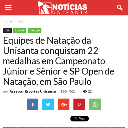
Home
ESC
ESC
Esporte
Natação
Equipes de Natação da
Unisanta conquistam 22
medalhas em Campeonato
Júnior e Sênior e SP Open de
Natação, em São Paulo
por
Assecom Esportes Unisanta
-
15/04/2024
224