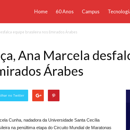
Home
60 Anos
Campus
Tecnologi
ícias
esfalca equipe brasileira nos Emirados Árabes
santa
ça, Ana Marcela desfal
Emirados Árabes
lhar no Twitter
cela Cunha, nadadora da Universidade Santa Cecília
leira na penúltima etapa do Circuito Mundial de Maratonas