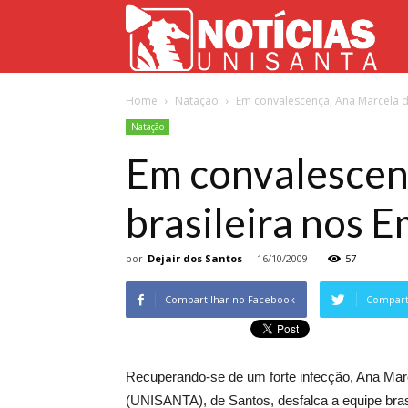
Not
Home
Natação
Em convalescença, Ana Marcela d
Uni
Natação
Em convalescen
brasileira nos 
por
Dejair dos Santos
-
16/10/2009
57
Compartilhar no Facebook
Comparti
Recuperando-se de um forte infecção, Ana Mar
(UNISANTA), de Santos, desfalca a equipe brasi