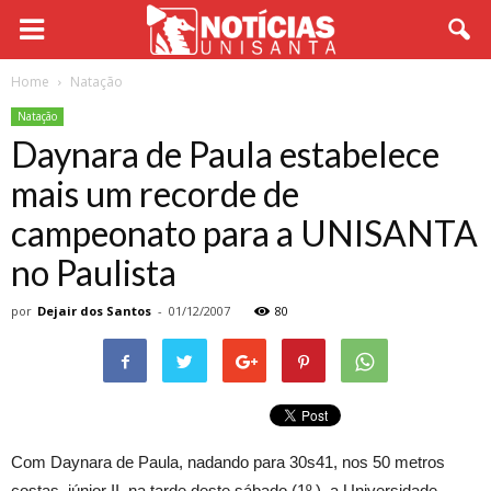
Home
Natação
Natação
Daynara de Paula estabelece
mais um recorde de
campeonato para a UNISANTA
no Paulista
por
Dejair dos Santos
-
01/12/2007
80
Com Daynara de Paula, nadando para 30s41, nos 50 metros
costas, júnior II, na tarde deste sábado (1º.), a Universidade