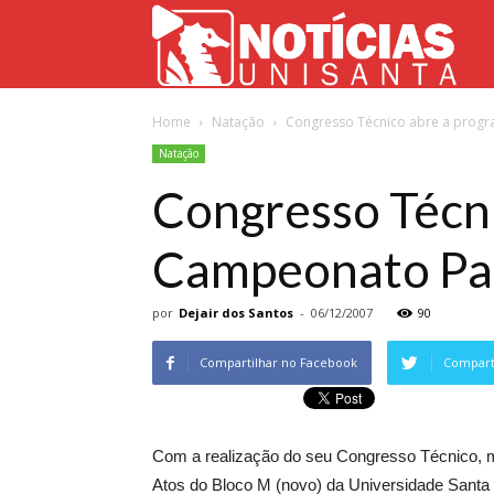
Not
Home
Natação
Congresso Técnico abre a progra
Uni
Natação
Congresso Técn
Campeonato Pauli
por
Dejair dos Santos
-
06/12/2007
90
Compartilhar no Facebook
Comparti
Com a realização do seu Congresso Técnico, ma
Atos do Bloco M (novo) da Universidade Sant