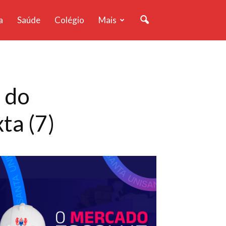
a
Saúde
Colégio
Mais
 do
ta (7)