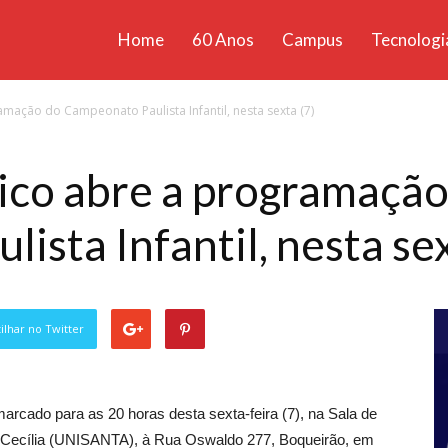
Home
60 Anos
Campus
Tecnologi
ícias
mação do Campeonato Paulista Infantil, nesta sexta (7)
santa
ico abre a programação
sta Infantil, nesta sex
lhar no Twitter
rcado para as 20 horas desta sexta-feira (7), na Sala de
a Cecília (UNISANTA), à Rua Oswaldo 277, Boqueirão, em