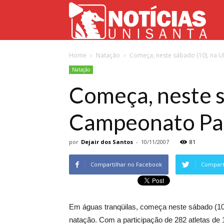
Not
Home
Natação
Começa, neste sábado (10), na U
Uni
Natação
Começa, neste 
Campeonato Pau
por
Dejair dos Santos
-
10/11/2007
81
Compartilhar no Facebook
Comparti
Em águas tranqüilas, começa neste sábado (10
natação. Com a participação de 282 atletas de 