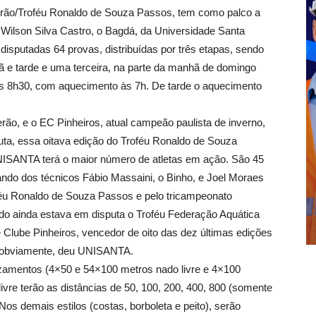
erão/Troféu Ronaldo de Souza Passos, tem como palco a
 Wilson Silva Castro, o Bagdá, da Universidade Santa
disputadas 64 provas, distribuídas por três etapas, sendo
 e tarde e uma terceira, na parte da manhã de domingo
às 8h30, com aquecimento às 7h. De tarde o aquecimento
o, e o EC Pinheiros, atual campeão paulista de inverno,
uta, essa oitava edição do Troféu Ronaldo de Souza
NISANTA terá o maior número de atletas
em ação. São
45
ndo dos técnicos Fábio Massaini, o Binho, e Joel Moraes
féu Ronaldo de Souza Passos e pelo tricampeonato
do ainda estava em disputa o Troféu Federação Aquática
e Clube Pinheiros, vencedor de oito das dez últimas edições
s, obviamente, deu UNISANTA.
ezamentos (4×50 e 54×100 metros nado livre e 4×100
livre terão as distâncias de 50, 100, 200, 400, 800 (somente
os demais estilos (costas, borboleta e peito), serão