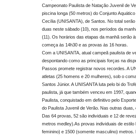
Campeonato Paulista de Natação Juvenil de V
piscina longa (
50 metros
) do Conjunto Aquático
Cecília (UNISANTA), de Santos. No total serão 
duas neste sábado (10), nos períodos da manhã
(11). Os horários das etapas da manhã serão 
começa às 14h30 e as provas às 16 horas.
Com a UNISANTA, atual campeã paulista de verã
despontando como as principais forças na disp
Passos promete registrar novos recordes. A U
atletas (25 homens e 20 mulheres), sob o coma
Santos Júnior. A UNISANTA luta pelo bi do Tro
paulista, já que também venceu em 1997, quan
Paulista, conquistado em definitivo pelo Esport
do Paulista Juvenil de Verão. Nas outras dua
Das 64 provas, 52 são individuais e 12 de rev
metros medley).As provas individuais de estilo 
feminino) e 1500 (somente masculino) metros. N