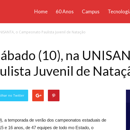
Home
60 Anos
Campus
Tecnologi
ícias
NISANTA, o Campeonato Paulista Juvenil de Natação
santa
sábado (10), na UNISAN
lista Juvenil de Nataç
lhar no Twitter
), a temporada de verão dos campeonatos estaduais de
15 e 16 anos, de 47 equipes de todo mo Estado, o