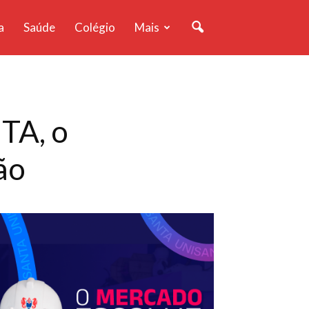
a
Saúde
Colégio
Mais
TA, o
ão