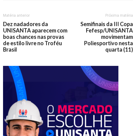
Matéria anterior
Próxima matéria
Dez nadadores da
Semifinais da III Copa
UNISANTA aparecem com
Fefesp/UNISANTA
boas chances nas provas
movimentam
de estilo livre no Troféu
Poliesportivo nesta
Brasil
quarta (11)