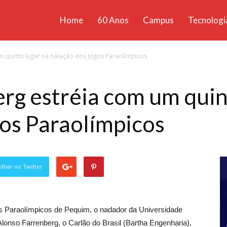
Home
60 Anos
Campus
Tecnologi
ícias
m quinto lugar na natação dos Jogos Paraolímpicos
santa
rg estréia com um quin
os Paraolímpicos
lhar no Twitter
os Paraolímpicos de Pequim, o nadador da Universidade
lonso Farrenberg, o Carlão do Brasil (Bartha Engenharia),