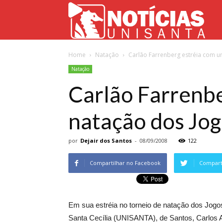
Not
Home
Natação
Carlão Farrenberg estréia com u
Uni
Natação
Carlão Farrenbe
natação dos Jog
por
Dejair dos Santos
-
08/09/2008
122
Compartilhar no Facebook
Comparti
Em sua estréia no torneio de natação dos Jog
Santa Cecília (UNISANTA), de Santos, Carlos A