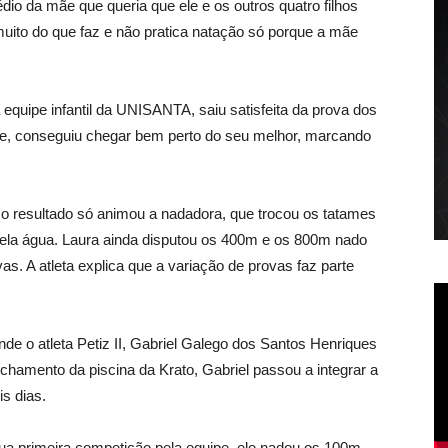
io da mãe que queria que ele e os outros quatro filhos
muito do que faz e não pratica natação só porque a mãe
uipe infantil da UNISANTA, saiu satisfeita da prova dos
orte, conseguiu chegar bem perto do seu melhor, marcando
, e o resultado só animou a nadadora, que trocou os tatames
pela água. Laura ainda disputou os 400m e os 800m nado
s. A atleta explica que a variação de provas faz parte
 o atleta Petiz II, Gabriel Galego dos Santos Henriques
echamento da piscina da Krato, Gabriel passou a integrar a
s dias.
 sua primeira competição pela equipe, ele nadou os 100m