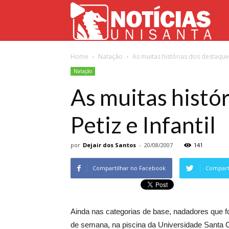
Not
Home
Natação
As muitas histórias dos destaques
Uni
Natação
As muitas histó
Petiz e Infantil
por
Dejair dos Santos
-
20/08/2007
141
Compartilhar no Facebook
Comparti
Ainda nas categorias de base, nadadores que for
de semana, na piscina da Universidade Santa