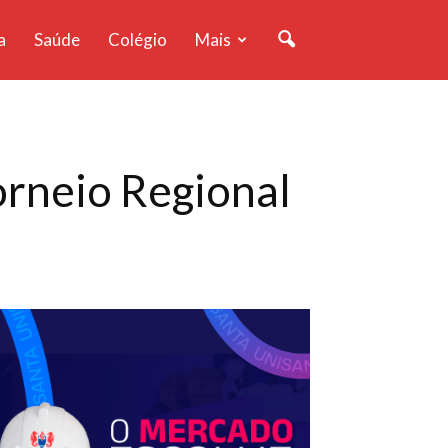
a
Saúde
Colégio
Mais
orneio Regional