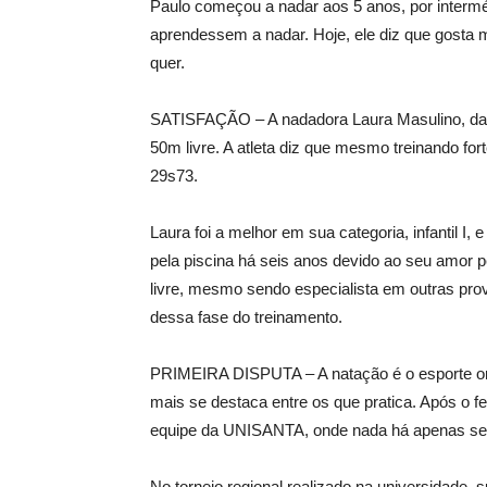
Paulo começou a nadar aos 5 anos, por interméd
aprendessem a nadar. Hoje, ele diz que gosta 
quer.
SATISFAÇÃO – A nadadora Laura Masulino, da eq
50m livre. A atleta diz que mesmo treinando f
29s73.
Laura foi a melhor em sua categoria, infantil I
pela piscina há seis anos devido ao seu amor 
livre, mesmo sendo especialista em outras prova
dessa fase do treinamento.
PRIMEIRA DISPUTA – A natação é o esporte onde
mais se destaca entre os que pratica. Após o f
equipe da UNISANTA, onde nada há apenas sei
No torneio regional realizado na universidade,