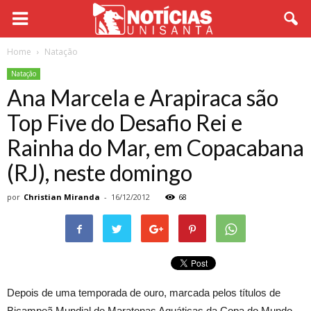
Home
Natação
Natação
Ana Marcela e Arapiraca são
Top Five do Desafio Rei e
Rainha do Mar, em Copacabana
(RJ), neste domingo
por
Christian Miranda
-
16/12/2012
68
Depois de uma temporada de ouro, marcada pelos títulos de
Bicampeã Mundial de Maratonas Aquáticas da Copa do Mundo