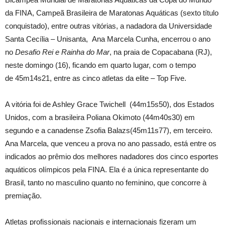
da FINA, Campeã Brasileira de Maratonas Aquáticas (sexto título
conquistado), entre outras vitórias, a nadadora da Universidade
Santa Cecília – Unisanta, Ana Marcela Cunha, encerrou o ano
no
Desafio Rei e Rainha do Mar
, na praia de Copacabana (RJ),
neste domingo (16), ficando em quarto lugar, com o tempo
de 45m14s21, entre as cinco atletas da elite – Top Five.
A vitória foi de Ashley Grace Twichell (44m15s50), dos Estados
Unidos, com a brasileira Poliana Okimoto (44m40s30) em
segundo e a canadense Zsofia Balazs(45m11s77), em terceiro.
Ana Marcela, que venceu a prova no ano passado, está entre os
indicados ao prêmio dos melhores nadadores dos cinco esportes
aquáticos olímpicos pela FINA. Ela é a única representante do
Brasil, tanto no masculino quanto no feminino, que concorre à
premiação.
Atletas profissionais nacionais e internacionais fizeram um