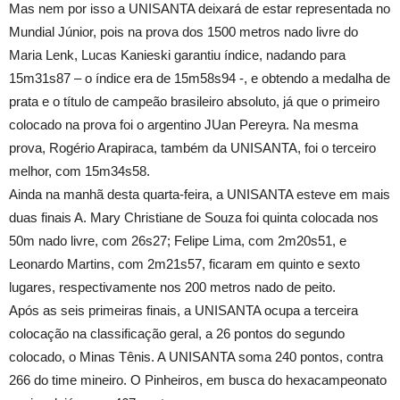
Mas nem por isso a UNISANTA deixará de estar representada no
Mundial Júnior, pois na prova dos 1500 metros nado livre do
Maria Lenk, Lucas Kanieski garantiu índice, nadando para
15m31s87 – o índice era de 15m58s94 -, e obtendo a medalha de
prata e o título de campeão brasileiro absoluto, já que o primeiro
colocado na prova foi o argentino JUan Pereyra. Na mesma
prova, Rogério Arapiraca, também da UNISANTA, foi o terceiro
melhor, com 15m34s58.
Ainda na manhã desta quarta-feira, a UNISANTA esteve em mais
duas finais A. Mary Christiane de Souza foi quinta colocada nos
50m nado livre, com 26s27; Felipe Lima, com 2m20s51, e
Leonardo Martins, com 2m21s57, ficaram em quinto e sexto
lugares, respectivamente nos 200 metros nado de peito.
Após as seis primeiras finais, a UNISANTA ocupa a terceira
colocação na classificação geral, a 26 pontos do segundo
colocado, o Minas Tênis. A UNISANTA soma 240 pontos, contra
266 do time mineiro. O Pinheiros, em busca do hexacampeonato