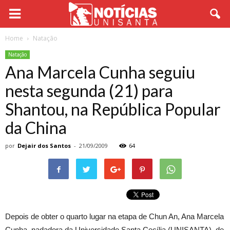
Home
Natação
Natação
Ana Marcela Cunha seguiu
nesta segunda (21) para
Shantou, na República Popular
da China
por
Dejair dos Santos
-
21/09/2009
64
Depois de obter o quarto lugar na etapa de Chun An, Ana Marcela
Cunha, nadadora da Universidade Santa Cecília (UNISANTA), de