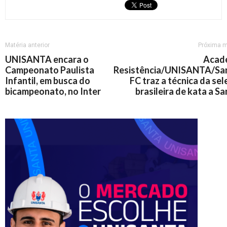
Matéria anterior
Próxima m
UNISANTA encara o
Acad
Campeonato Paulista
Resistência/UNISANTA/Sa
Infantil, em busca do
FC traz a técnica da se
bicampeonato, no Inter
brasileira de kata a S