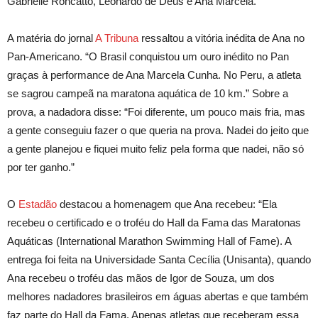
Gabrielle Roncatto, Leonardo de Deus e Ana Marcela.
A matéria do jornal
A Tribuna
ressaltou a vitória inédita de Ana no
Pan-Americano. “O Brasil conquistou um ouro inédito no Pan
graças à performance de Ana Marcela Cunha. No Peru, a atleta
se sagrou campeã na maratona aquática de 10 km.” Sobre a
prova, a nadadora disse: “Foi diferente, um pouco mais fria, mas
a gente conseguiu fazer o que queria na prova. Nadei do jeito que
a gente planejou e fiquei muito feliz pela forma que nadei, não só
por ter ganho.”
O
Estadão
destacou a homenagem que Ana recebeu: “Ela
recebeu o certificado e o troféu do Hall da Fama das Maratonas
Aquáticas (International Marathon Swimming Hall of Fame). A
entrega foi feita na Universidade Santa Cecília (Unisanta), quando
Ana recebeu o troféu das mãos de Igor de Souza, um dos
melhores nadadores brasileiros em águas abertas e que também
faz parte do Hall da Fama. Apenas atletas que receberam essa