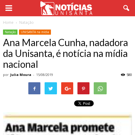
Home
Natação
Natação
UNISANTA na mídia
Ana Marcela Cunha, nadadora
da Unisanta, é notícia na mídia
nacional
por
Julia Moura
-
15/08/2019
580