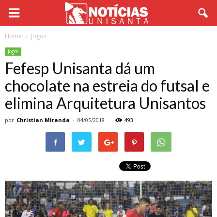
Home
Jogos
Jogos
Fefesp Unisanta dá um
chocolate na estreia do futsal e
elimina Arquitetura Unisantos
por
Christian Miranda
-
04/05/2018
493