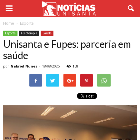
Home
Esporte
Esporte
Fisioterapia
Saúde
Unisanta e Fupes: parceria em
saúde
por
Gabriel Nunes
-
18/08/2025
168