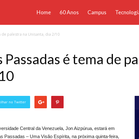
Home
60 Anos
Campus
Tecnologi
ícias
de palestra na Unisanta, dia 2/10
santa
s Passadas é tema de pa
/10
lhar no Twitter
versidade Central da Venezuela, Jon Aizpúrua, estará em
das Passadas – Uma Visão Espírita, na próxima quinta-feira,