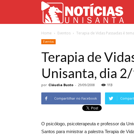
Not
Home
Eventos
Terapia de Vidas Passadas é tema 
Uni
Eventos
Terapia de Vida
Unisanta, dia 2
por
Cláudia Busto
-
29/09/2008
113
Compartilhar no Facebook
Comparti
O psicólogo, psicoterapeuta e professor da Uni
Santos para ministrar a palestra Terapia de Vi