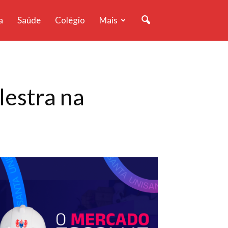
a
Saúde
Colégio
Mais
lestra na