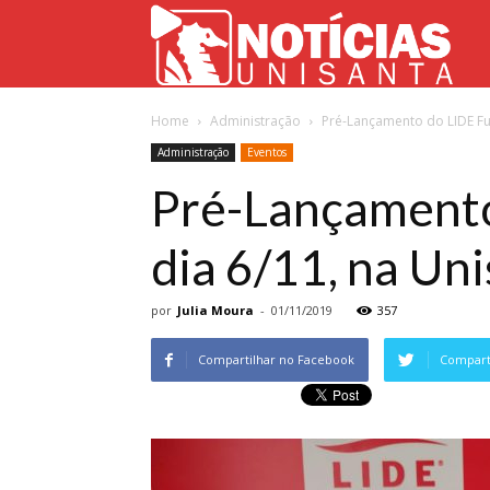
Not
Home
Administração
Pré-Lançamento do LIDE Fu
Uni
Administração
Eventos
Pré-Lançamento
dia 6/11, na Un
por
Julia Moura
-
01/11/2019
357
Compartilhar no Facebook
Comparti