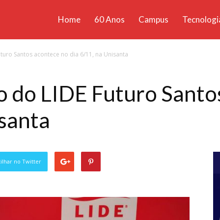
Home
60 Anos
Campus
Tecnologi
ícias
turo Santos acontece no dia 6/11, na Unisanta
santa
 do LIDE Futuro Santo
isanta
lhar no Twitter