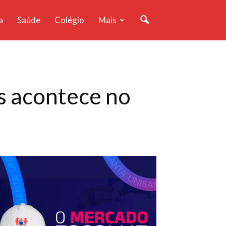
a
Saúde
Colégio
Mais
s acontece no