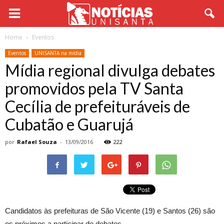
Home
Eventos
Eventos
UNISANTA na mídia
Mídia regional divulga debates
promovidos pela TV Santa
Cecília de prefeituráveis de
Cubatão e Guarujá
por
Rafael Souza
-
13/09/2016
222
Candidatos às prefeituras de São Vicente (19) e Santos (26) são
os próximos a participar de debates