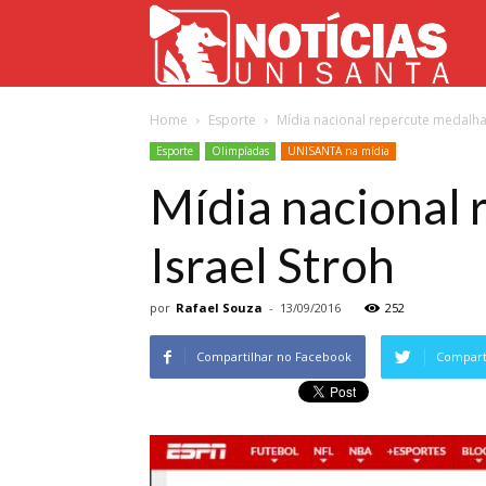
Not
Home
Esporte
Mídia nacional repercute medalha 
Uni
Esporte
Olimpíadas
UNISANTA na mídia
Mídia nacional 
Israel Stroh
por
Rafael Souza
-
13/09/2016
252
Compartilhar no Facebook
Comparti