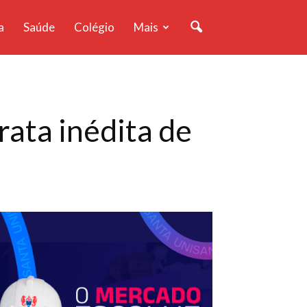
a
Saúde
Colégio
Mais
rata inédita de