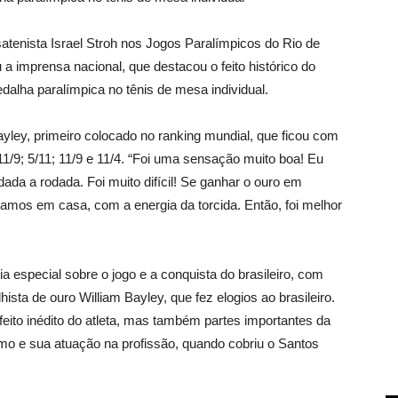
atenista Israel Stroh nos Jogos Paralímpicos do Rio de
 a imprensa nacional, que destacou o feito histórico do
edalha paralímpica no tênis de mesa individual.
Bayley, primeiro colocado no ranking mundial, que ficou com
1/9; 5/11; 11/9 e 11/4. “Foi uma sensação muito boa! Eu
dada a rodada. Foi muito difícil! Se ganhar o ouro em
mos em casa, com a energia da torcida. Então, foi melhor
a especial sobre o jogo e a conquista do brasileiro, com
ista de ouro William Bayley, que fez elogios ao brasileiro.
eito inédito do atleta, mas também partes importantes da
mo e sua atuação na profissão, quando cobriu o Santos