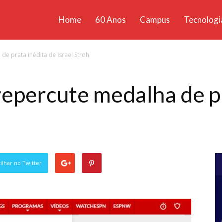
Home
60 Anos
Campus
Tecnologi
ícias
de prata inédita de Israel Stroh
santa
repercute medalha de p
lhar no Twitter