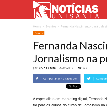
Not
Home
Eventos
Fernanda Nascimento dará palestr
Uni
Eventos
Fernanda Nascim
Jornalismo na p
por
Bruno Secco
-
22/04/2015
606
Compartilhar no Facebook
Comparti
A especialista em marketing digital, Fernanda 
tra para os alunos do curso de Jornalismo na qu