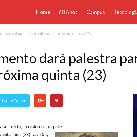
Home
60 Anos
Campus
Tecnologi
ícias
a para alunos de Jornalismo na próxima quinta (23)
santa
ento dará palestra par
róxima quinta (23)
lhar no Twitter
Nascimento, ministrou uma pales
inta-feira (23), às 19h,