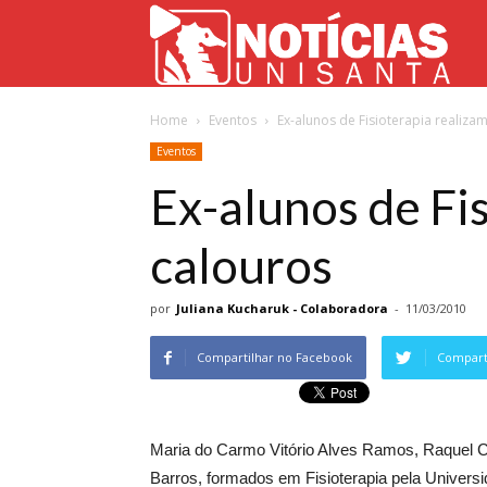
Not
Home
Eventos
Ex-alunos de Fisioterapia realiza
Uni
Eventos
Ex-alunos de Fis
calouros
por
Juliana Kucharuk - Colaboradora
-
11/03/2010
Compartilhar no Facebook
Comparti
Maria do Carmo Vitório Alves Ramos, Raquel Cr
Barros, formados em Fisioterapia pela Universi