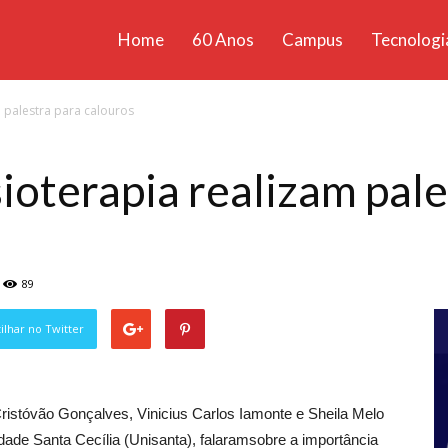
Home
60 Anos
Campus
Tecnologi
ícias
m palestra para calouros
santa
ioterapia realizam pale
89
lhar no Twitter
istóvão Gonçalves, Vinicius Carlos Iamonte e Sheila Melo
dade Santa Cecília (Unisanta), falaramsobre a importância