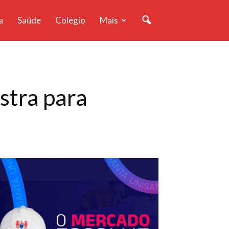
a
Saúde
Colégio
Mais
stra para