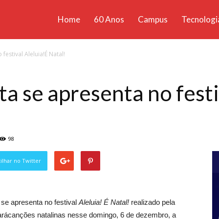
Home
60 Anos
Campus
Tecnologi
ícias
festival Aleluia!É Natal!
santa
a se apresenta no festi
98
lhar no Twitter
 se apresenta no festival
Aleluia! É Natal!
realizado pela
tarácanções natalinas nesse domingo, 6 de dezembro, a