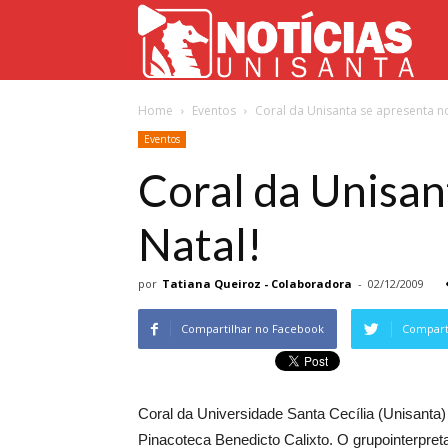
Not
Home
Eventos
Coral da Unisanta se apresenta no 
Uni
Eventos
Coral da Unisant
Natal!
por
Tatiana Queiroz - Colaboradora
-
02/12/2009
Compartilhar no Facebook
Comparti
Coral da Universidade Santa Cecília (Unisanta)
Pinacoteca Benedicto Calixto. O grupointerpre