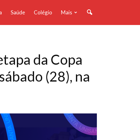
a
Saúde
Colégio
Mais
 etapa da Copa
sábado (28), na