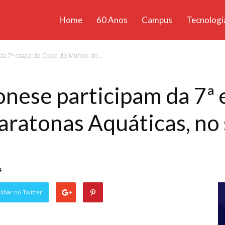
Home
60 Anos
Campus
Tecnologi
ícias
da 7ª etapa da Copa do Mundo de...
santa
onese participam da 7ª
atonas Aquáticas, no 
4
lhar no Twitter