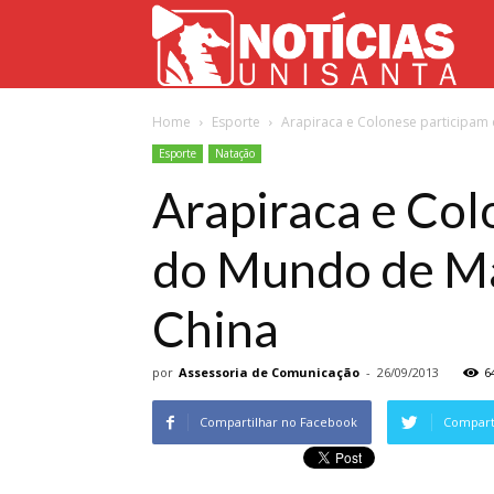
Not
Home
Esporte
Arapiraca e Colonese participam 
Uni
Esporte
Natação
Arapiraca e Col
do Mundo de Mar
China
por
Assessoria de Comunicação
-
26/09/2013
6
Compartilhar no Facebook
Comparti